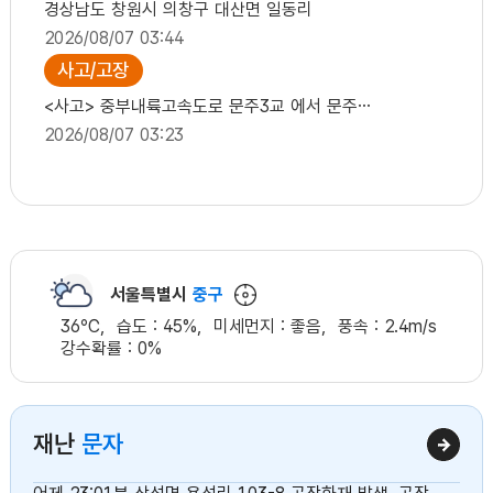
경상남도 창원시 의창구 대산면 일동리
2026/08/07 03:44
사고/고장
<사고> 중부내륙고속도로 문주3교 에서 문주3교 방향 종점방향 고장 문주3교 → 문주3교 중부내륙선 종점
2026/08/07 03:23
사고/고장
<사고> 중앙고속도로지선 남양산IC 에서 양산분기점 방향 종점방향 장애물 3차로 남양산IC → 양산분기점 중앙선지선 종점
2026/08/07 03:06
서울특별시
중구
36
℃,
습도 :
45
%,
미세먼지 :
좋음
,
풍속 :
2.4
m/s
강수확률 :
0
%
재난
문자