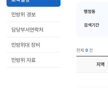
행정동
민방위 경보
검색기간
담당부서연락처
민방위대 장비
전체
0
건
민방위 자료
지역
교육일정 목록
번호, 지역, 교육대