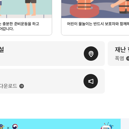
설
재난
폭염
F다운로드