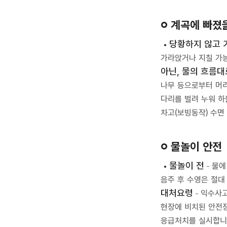
계곡에 빠졌을
당황하지 않고 
가라앉거나 지칠 가능
아닌, 물의 흐름
나무 등으로부터 머
다리를 벌려 누워 하
차고(보빙동작) 수면
물놀이 안전
물놀이 전
물에
음주 후 수영은 절대
대처요령
익수사고
현장에 비치된 안전장
응급처치를 실시합니