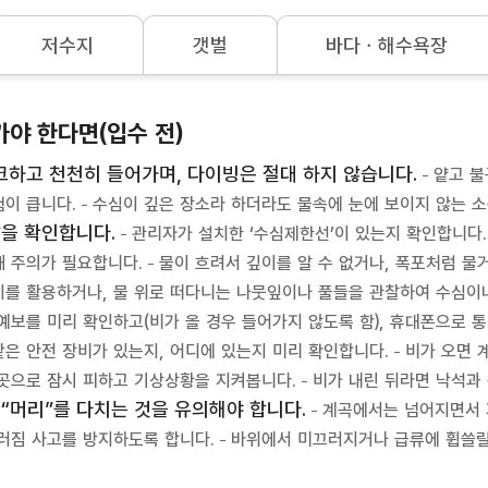
저수지
갯벌
바다ㆍ해수욕장
야 한다면(입수 전)
크하고 천천히 들어가며, 다이빙은 절대 하지 않습니다.
얕고 불
이 큽니다.
수심이 깊은 장소라 하더라도 물속에 눈에 보이지 않는 소
살을 확인합니다.
관리자가 설치한 ‘수심제한선’이 있는지 확인합니다.
 주의가 필요합니다.
물이 흐려서 깊이를 알 수 없거나, 폭포처럼 
지를 활용하거나, 물 위로 떠다니는 나뭇잎이나 풀들을 관찰하여 수심이
예보를 미리 확인하고(비가 올 경우 들어가지 않도록 함), 휴대폰으로 
은 안전 장비가 있는지, 어디에 있는지 미리 확인합니다.
비가 오면 
곳으로 잠시 피하고 기상상황을 지켜봅니다.
비가 내린 뒤라면 낙석과
“머리”를 다치는 것을 유의해야 합니다.
계곡에서는 넘어지면서 
러짐 사고를 방지하도록 합니다.
바위에서 미끄러지거나 급류에 휩쓸릴