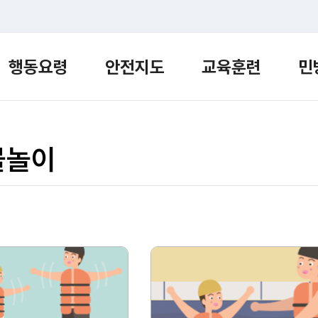
행동요령
안전지도
교육훈련
민
물놀이